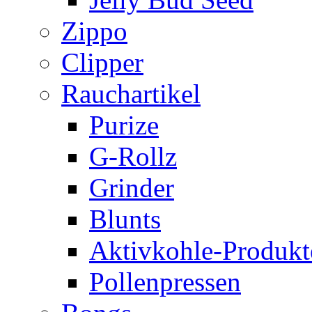
Zippo
Clipper
Rauchartikel
Purize
G-Rollz
Grinder
Blunts
Aktivkohle-Produkt
Pollenpressen