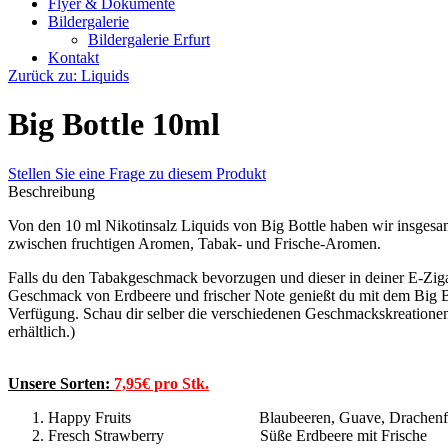
Flyer & Dokumente
Bildergalerie
Bildergalerie Erfurt
Kontakt
Zurück zu: Liquids
Big Bottle 10ml
Stellen Sie eine Frage zu diesem Produkt
Beschreibung
Von den 10 ml Nikotinsalz Liquids von Big Bottle haben wir insgesa
zwischen fruchtigen Aromen, Tabak- und Frische-Aromen.
Falls du den Tabakgeschmack bevorzugen und dieser in deiner E-Ziga
Geschmack von Erdbeere und frischer Note genießt du mit dem Big Bo
Verfügung. Schau dir selber die verschiedenen Geschmackskreationen 
erhältlich.)
Unsere Sorten:
7,95€ pro Stk.
Happy Fruits Blaubeeren, Guave, Drachenfr
Fresch Strawberry Süße Erdbeere mit Frische