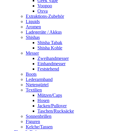
Geek Vape
Voopoo
Oxva
Extraktions-Zubehör
Liquids
Aromen
Ladegeräte / Akkus
Shishas
Shisha Tabak
Shisha Kohle
Messer
Zweihandmesser
Einhandmesser
Feststehend
Boots
Lederarmband
Nietengürtel
Textilien
Mützen/Caps
Hosen
Jacken/Pullover
Taschen/Rucksäcke
Sonnenbrillen
Figuren
Kelche/Tassen