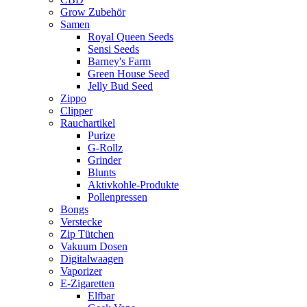
Grow Zubehör
Samen
Royal Queen Seeds
Sensi Seeds
Barney's Farm
Green House Seed
Jelly Bud Seed
Zippo
Clipper
Rauchartikel
Purize
G-Rollz
Grinder
Blunts
Aktivkohle-Produkte
Pollenpressen
Bongs
Verstecke
Zip Tütchen
Vakuum Dosen
Digitalwaagen
Vaporizer
E-Zigaretten
Elfbar