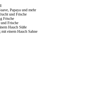
l
e, Papaya und mehr
t und Frische
Frische
d Frische
em Hauch Süße
 mit einem Hauch Sahne