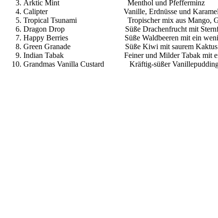
Arktic Mint Menthol und Pfefferminz
Calipter Vanille, Erdnüsse und Karamel
Tropical Tsunami Tropischer mix aus Mango, Guav
Dragon Drop Süße Drachenfrucht mit Sternfruch
Happy Berries Süße Waldbeeren mit ein wenig 
Green Granade Süße Kiwi mit saurem Kaktus un
Indian Tabak Feiner und Milder Tabak mit ein
Grandmas Vanilla Custard Kräftig-süßer Vanillepudding