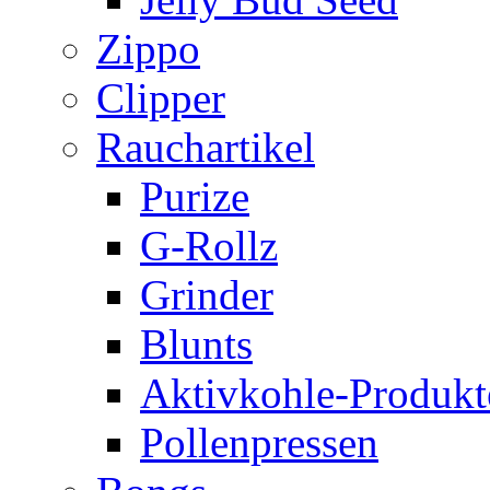
Zippo
Clipper
Rauchartikel
Purize
G-Rollz
Grinder
Blunts
Aktivkohle-Produkt
Pollenpressen