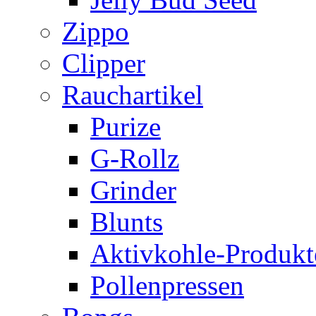
Zippo
Clipper
Rauchartikel
Purize
G-Rollz
Grinder
Blunts
Aktivkohle-Produkt
Pollenpressen