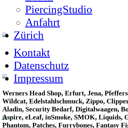
PiercingStudio
Anfahrt
Zürich
EF Laden 1
Kontakt
Datenschutz
Impressum
EF Laden 2
Werners Head Shop, Erfurt, Jena, Pfeffers
Wildcat, Edelstahlschmuck, Zippo, Clipper
Aladin, Security Bedarf, Digitalwaagen, B
Aspire, eLeaf, inSmoke, SMOK, Liquids, Gr
Phantom, Patches, Furrybones, Fantasy F
EF Laden 3