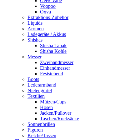
Geek Vape
Voopoo
Oxva
Extraktions-Zubehör
Liquids
Aromen
Ladegeräte / Akkus
Shishas
Shisha Tabak
Shisha Kohle
Messer
Zweihandmesser
Einhandmesser
Feststehend
Boots
Lederarmband
Nietengürtel
Textilien
Mützen/Caps
Hosen
Jacken/Pullover
Taschen/Rucksäcke
Sonnenbrillen
Figuren
Kelche/Tassen