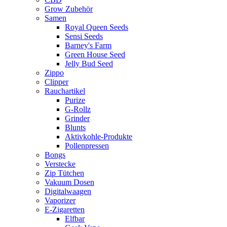
Grow Zubehör
Samen
Royal Queen Seeds
Sensi Seeds
Barney's Farm
Green House Seed
Jelly Bud Seed
Zippo
Clipper
Rauchartikel
Purize
G-Rollz
Grinder
Blunts
Aktivkohle-Produkte
Pollenpressen
Bongs
Verstecke
Zip Tütchen
Vakuum Dosen
Digitalwaagen
Vaporizer
E-Zigaretten
Elfbar