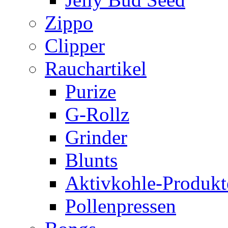
Zippo
Clipper
Rauchartikel
Purize
G-Rollz
Grinder
Blunts
Aktivkohle-Produkt
Pollenpressen