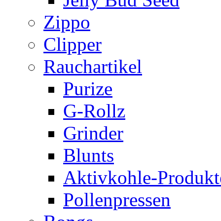
Zippo
Clipper
Rauchartikel
Purize
G-Rollz
Grinder
Blunts
Aktivkohle-Produkt
Pollenpressen