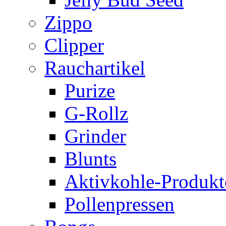
Zippo
Clipper
Rauchartikel
Purize
G-Rollz
Grinder
Blunts
Aktivkohle-Produkt
Pollenpressen