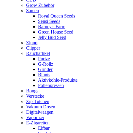
Grow Zubehör
Samen
Royal Queen Seeds
Sensi Seeds
Barney's Farm
Green House Seed
Jelly Bud Seed
Zippo
Clipper
Rauchartikel
Purize
G-Rollz
Grinder
Blunts
Aktivkohle-Produkte
Pollenpressen
Bongs
Verstecke
Zip Tütchen
Vakuum Dosen
Digitalwaagen
Vaporizer
E-Zigaretten
Elfbar