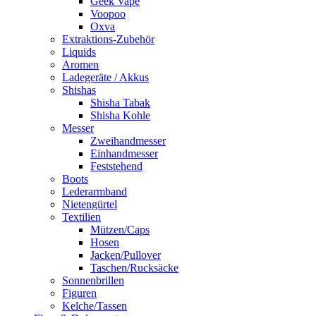
Geek Vape
Voopoo
Oxva
Extraktions-Zubehör
Liquids
Aromen
Ladegeräte / Akkus
Shishas
Shisha Tabak
Shisha Kohle
Messer
Zweihandmesser
Einhandmesser
Feststehend
Boots
Lederarmband
Nietengürtel
Textilien
Mützen/Caps
Hosen
Jacken/Pullover
Taschen/Rucksäcke
Sonnenbrillen
Figuren
Kelche/Tassen