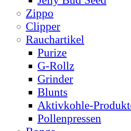
Zippo
Clipper
Rauchartikel
Purize
G-Rollz
Grinder
Blunts
Aktivkohle-Produkt
Pollenpressen